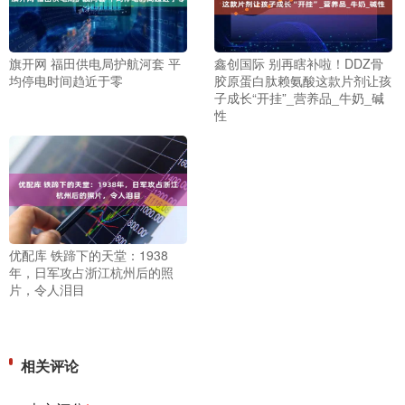
旗开网 福田供电局护航河套 平
鑫创国际 别再瞎补啦！DDZ骨
均停电时间趋近于零
胶原蛋白肽赖氨酸这款片剂让孩
子成长“开挂”_营养品_牛奶_碱
性
优配库 铁蹄下的天堂：1938
年，日军攻占浙江杭州后的照
片，令人泪目
相关评论