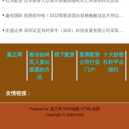
​红河配资 日本财务大臣表示准备好随时对汇率波动作出反应
​鑫创国际 别再瞎补啦！DDZ骨胶原蛋白肽赖氨酸这款片剂让孩子成长“开挂”_营养品_牛奶_碱性
​宏盛证券 深圳证监局对策牛（深圳）科技发展有限公司采取责令改正监管措施
嘉正网
教你如何
线下配资
股票配资
十大炒股
买入卖出
公司行业
杠杆平台
股票的方
门户
排行
法
友情链接：
嘉正网
RSS地图
HTML地图
Powered by
Copyright
© 2023-2026