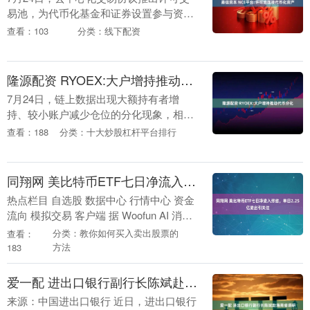
易池，为代币化基金和证券设置参与资格
验证。NCE平台表示，新框架尝试在自动
查看：103
分类：线下配资
化流动性与机构合规要求之间建立可执行
的连接。 资....
隆源配资 RYOEX:大户增持推动代币分化
7月24日，链上数据出现大额持有者增
持、较小账户减少仓位的分化现象，相关
代币价格也表现出相对韧性。RYOEX表
查看：188
分类：十大炒股杠杆平台排行
示，持仓结构变化可用于观察市场信心，
但不能单独作为....
同翔网 美比特币ETF七日净流入终结，单日2.25亿流出引关注
热点栏目 自选股 数据中心 行情中心 资金
流向 模拟交易 客户端 据 Woofun AI 消
息，7月23日美国比特币现货ETF遭遇
分类：教你如何买入卖出股票的
查看：
2.251亿美元净流出，这一资....
方法
183
爱一配 进出口银行副行长陈斌赴海南省调研
来源：中国进出口银行 近日，进出口银行