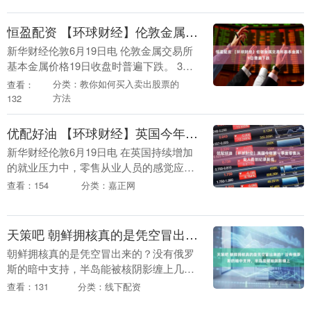
为离职设定....
恒盈配资 【环球财经】伦敦金属交易所基本金属19日普遍下跌
新华财经伦敦6月19日电 伦敦金属交易所
基本金属价格19日收盘时普遍下跌。 3个
月期铜收于每吨13587.00美元，比前一交
分类：教你如何买入卖出股票的
查看：
易日的收盘价每吨下跌68.00美元，....
方法
132
优配好油 【环球财经】英国今年第一季度零售从业人员创纪录新低
新华财经伦敦6月19日电 在英国持续增加
的就业压力中，零售从业人员的感觉应该
最为深切。 英国国家统计局（ONS）的最
查看：154
分类：嘉正网
新数据显示，3月份，英国零售业从业人员
为27....
天策吧 朝鲜拥核真的是凭空冒出来的？没有俄罗斯的暗中支持，半岛能被核阴影缠上
朝鲜拥核真的是凭空冒出来的？没有俄罗
斯的暗中支持，半岛能被核阴影缠上几十
年吗？这背后藏着俄罗斯的一石二鸟之计
查看：131
分类：线下配资
——既防美日，又制衡东亚！ 把话讲透一