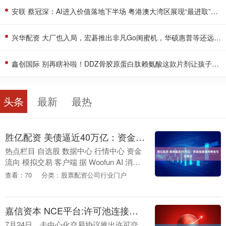
安联 蔡冠深：AI进入价值落地下半场 粤港澳大湾区展现“最进取”应用姿态
兴华配资 大厂也入局，宏碁推出非凡Go闺蜜机，华硕惠普等还远吗？_市场_产品_场景
鑫创国际 别再瞎补啦！DDZ骨胶原蛋白肽赖氨酸这款片剂让孩子成长“开挂”_营养品_牛奶_碱性
头条
最新
最热
胜亿配资 美债逼近40万亿：资金加速涌向黄金与比特币
热点栏目 自选股 数据中心 行情中心 资金
流向 模拟交易 客户端 据 Woofun AI 消
息，美国未偿联邦公共债务总额正逼近40
查看：70
分类：股票配资公司行业门户
万亿美元这一关键临界点，直接驱....
嘉信资本 NCE平台:许可池连接代币化资产
7月24日，去中心化交易协议推出许可交