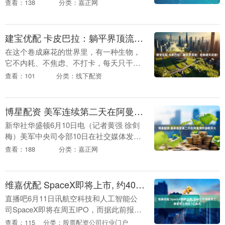
十二星座今日运势来为你指引。 白羊座 总
查看：138
分类：嘉正网
运：★★★★☆ 爱情：★★★★☆ 财运：
★★....
建宝优配 卡皮巴拉：躺平界顶流，松弛感天花板!
在这个卷成麻花的世界里，有一种生物，
它不内耗、不焦虑、不打卡，每天只干三
件事：吃、睡、泡澡——没错，它就是卡
查看：101
分类：线下配资
皮巴拉（水豚）！这位动物界的“佛系大
师”，堪称当代打....
博星配资 美军连续第二天在阿曼湾向油轮开火
新华社华盛顿6月10日电（记者黄强 徐剑
梅）美军中央司令部10日在社交媒体发布
消息称，美军9日晚在阿曼湾向一艘油轮开
查看：188
分类：嘉正网
火，并致使其丧失航行能力。这是美军连
续第二天....
维嘉优配 SpaceX即将上市, 约400名持股员工身家预计将达1亿美元
直播吧6月11日讯航空科技和人工智能公
司SpaceX即将在周五IPO，而据此前报
道，该公司的认购需求超过发行规模的四
查看：115
分类：股票配资公司行业门户