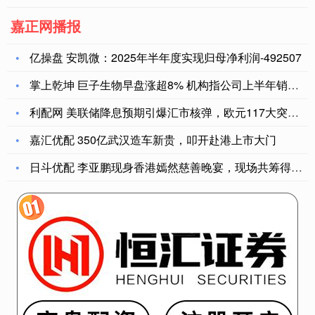
嘉正网播报
亿操盘 安凯微：2025年半年度实现归母净利润-492507
掌上乾坤 巨子生物早盘涨超8% 机构指公司上半年销售费用控制
利配网 美联储降息预期引爆汇市核弹，欧元117大突围！
嘉汇优配 350亿武汉造车新贵，叩开赴港上市大门
日斗优配 李亚鹏现身香港嫣然慈善晚宴，现场共筹得336万元港