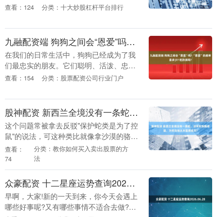
幕。展馆内，人形机器人在各展台起舞，
查看：124
分类：十大炒股杠杆平台排行
AI眼镜琳琅满目，6G专区人头攒动。但有
一....
九融配资端 狗狗之间会“恩爱”吗? “恩爱”的频率是多少? 吃的消吗?
在我们的日常生活中，狗狗已经成为了我
们最忠实的朋友。它们聪明、活泼、忠
诚，给我们的生活带来了无数的欢乐。然
查看：154
分类：股票配资公司行业门户
而，你是否曾经好奇过，狗狗之间是否也
有类似于人类的情感....
股神配资 新西兰全境没有一条蛇，没有蛇制衡老鼠，为何当地从未鼠患成灾?
这个问题常被拿去反驳"保护蛇类是为了控
鼠"的说法，可这种类比就像拿沙漠的骆驼
否定海洋的鲸鱼，根本不在一个生态语境
分类：教你如何买入卖出股票的方
查看：
里。新西兰是地球上极少数没有本土陆生
法
74
蛇的国家，与....
众豪配资 十二星座运势查询2026.06.28
早啊，大家!新的一天到来，你今天会遇上
哪些好事呢?又有哪些事情不适合去做?的