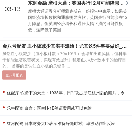
东润金融 摩根大通：英国央行12月可能降息 但概率不大
03-13
摩根大通证券分析师蒙克斯在一份报告中表示，如果英
国经济增长数据和通胀明显疲软，英国央行可能会在12
月降息。但英国经济增长和通胀大幅下滑的可能性很
低，这降低了英国....
金八号配资 血小板减少其实不难治！尤其这5件事要做好_运动_治疗_疾病
虽然血小板减少（血小板计数＜70×10⁹/L）会增加出血风险，但科学
干预能显著改善状况，实现有效提升并稳定血小板计数水平的治疗目
的。 首要的是认知血小板的关键作....
金八号配资
优配库 铁蹄下的天堂：1938年，日军攻占浙江杭州后的照片，令人泪目
乐牛配资 白宫：医生H-1B签证费用或可以免除
红河配资 日本财务大臣表示准备好随时对汇率波动作出反应