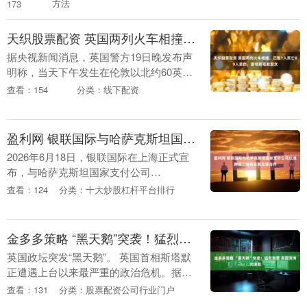
子高中的高三学子 极目新闻记者注意到，
方法
173
人群中有一位....
天织股票配资 英国两列火车相撞，已致1人死亡89人受伤，首相斯塔默发文
据央视新闻消息，英国警方19日晚发布声
明称，当天下午发生在伦敦以北约60英里
（约97公里）处的贝德福德地区的两列火
查看：154
分类：线下配资
车相撞事故已造成1人死亡、多人受伤。声
明称，警....
盈利网 银联国际与哈萨克斯坦国家支付公司达成跨境二维码互联互通合作
2026年6月18日，银联国际在上海正式宣
布，与哈萨克斯坦国家支付公司
（NPCK）达成跨境二维码互联互通合
查看：124
分类：十大炒股杠杆平台排行
作，共同推动全球银联合作钱包在哈萨克
斯坦国家统一二维码....
金多多策略 “黑天鹅”突袭！猛烈抛售 英国突传大消息
英国政坛突发“黑天鹅”。 英国首相斯塔默
正遭遇上台以来最严重的政治危机。据英
媒报道，英国内阁多名大臣计划于当地时
查看：131
分类：股票配资公司行业门户
间6月19日下午与斯塔默会面，并要求其