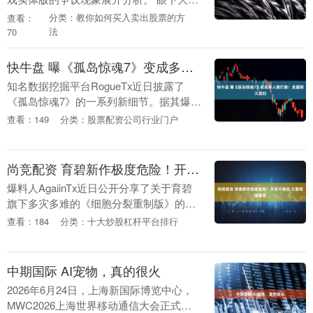
游戏爱好者对索尼停用实体光盘的举措颇
分类：教你如何买入卖出股票的方
查看：
有抵触，望月崇以过往产品调整作为参
法
70
照：当年iPho....
快牛盘 曝《孤岛惊魂7》变成多人搜打撤！武器耐久回归
知名数据挖掘平台RogueTx近日披露了
《孤岛惊魂7》的一系列新细节。据其爆
料，这款经典射击游戏系列的新作或将迎
查看：149
分类：股票配资公司行业门户
来颠覆性的玩法革新，包括转向PvEvP撤
离射击模....
尚竞配资 育碧新作极度危险！开发不稳定 大量情报曝光
爆料人AgaiinTx近日公开分享了关于育碧
旗下多灾多难的《细胞分裂重制版》的最
新消息，让外界得以一窥这款潜行重制大
查看：184
分类：十大炒股杠杆平台排行
作的最新进度。 根据爆料显示，这款代号
为“N....
中期国际 AI宠物，真的很火
2026年6月24日，上海新国际博览中心，
MWC2026上海世界移动通信大会正式启