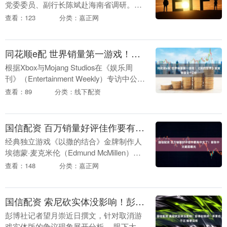
党委委员、副行长陈斌赴海南省调研。期
间，分别与省政府、省地方金融监督管理
查看：123
分类：嘉正网
局相关负责人会谈，就深化银政合作、加
大金融支持自贸....
同花顺e配 世界销量第一游戏！《我的世界》官宣销量达4亿份
根据Xbox与Mojang Studios在《娱乐周
刊》（Entertainment Weekly）专访中公布
的数据，截至2026年6月，《我的世界》
查看：89
分类：线下配资
全球累计销....
国信配资 百万销量好评佳作要有中文了！首张中文截图曝光
经典独立游戏《以撒的结合》金牌制作人
埃德蒙·麦克米伦（Edmund McMillen）与
泰勒·格雷尔（Tyler Glaiel）携手操刀，集
查看：148
分类：嘉正网
结了猫咪养成、Rog....
国信配资 索尼砍实体没影响！彭博社锐评：苹果也干过 啥事没有
彭博社记者望月崇近日撰文，针对取消游
戏实体版的争议现象展开分析。 眼下大批