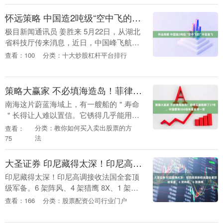
点，朝鲜半岛的....
怀远策略 中国造2吨级“空中飞的”中亚首飞
极目新闻通讯员 姜胜来 5月22日，从湖北
省科技厅传来消息，近日，中国峰飞航空
科技自主研发的2吨级eVTOL（电动垂直起
查看：100
分类：十大炒股杠杆平台排行
降航空器）在哈萨克斯坦阿拉木图演示飞
行，....
策略大赢家 不必填海造岛！菲律宾破船赖了27年，中国要用300倍体量反将一军
南海这片蔚蓝海域上，有一艘船的＂寿命
＂长得让人难以置信。它锈得几乎能用手
抠下铁皮，甲板烂得能直接看见海水，住
分类：教你如何买入卖出股票的方
查看：
在里面的人靠着补给船每个月送一次饭过
法
75
日子，可这艘破船....
大圣证券 印尼藏得太深！印尼高调接收法国全套顶级军备。6 架阵风、4 架猎鹰
印尼藏得太深！印尼高调接收法国全套顶
级军备。6 架阵风、4 架猎鹰 8X、1 架
A400M，外加防空雷达与流星、铁锤导
查看：166
分类：股票配资公司行业门户
弹。总统普拉博沃亲办仪式，按本土传统
给战....