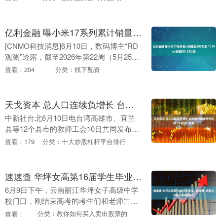
倍，总认购规模突破2500亿美元，远超计
划的....
亿利金融 曝小米17系列累计销量超500万部 17 Max销量约5.33万部
[CNMO科技消息]6月10日，数码博主“RD
观测”透露，截至2026年第22周（5月25日
至5月31日），小米17系列累计销量约508
查看：204
分类：线下配资
万部，17Max销量约5....
天戈资本 总人口连续负增长 台湾教师团体呼吁实施“小班化”教育
中新社台北6月10日电台湾高雄市、宜兰
县等12个县市的教师工会10日共同发布新
闻稿，指出少子化是调整教育资源配置的
查看：179
分类：十大炒股杠杆平台排行
契机，呼吁实施“大校降人数、小校增编
制”的“小....
速速查 华坪女高第16届学生毕业, 张桂梅: 我努力活着, 年年等你们
6月9日下午，云南丽江华坪女子高级中学
校门口，刚结束高考的考生们和老师告
别，并分别被家人接走。 离开丽江华坪女
分类：教你如何买入卖出股票的
查看：