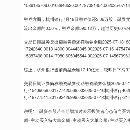
1586185706.00103846520.001787381454.002025-07-1
融券方面，杭州银行7月18日融券偿还3.06万股，融券卖
流出金额的0.50%，融券余额590.12万，超过历史60
交易日期融券卖出额融券偿还额融券余额2025-07-181880250.00
17242640.001314300.004443345.002025-07-161475474
15387468.001417980.605045544.002025-07-14567996.
综上，杭州银行当前两融余额17.10亿元，较昨日下滑3
交易日期证券简称融资融券变动融资融券余额2025-07-18杭州银行-
行-15409058.001777420568.002025-07-16杭州银行402
行-18777511.801792426998.002025-07-14杭州银行-2170
说明1：融资余额若长期增加时表示投资者心态偏向买
额=主动买入特大单金额+主动买入大单金额+主动买入