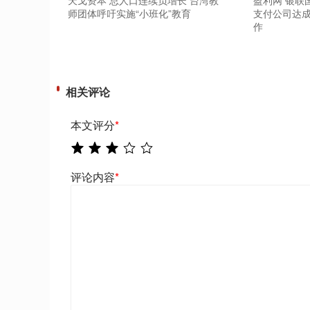
天戈资本 总人口连续负增长 台湾教
盈利网 银联
师团体呼吁实施“小班化”教育
支付公司达
作
相关评论
本文评分
*
评论内容
*