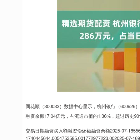
同花顺（300033）数据中心显示，杭州银行（600926）
融资余额17.04亿元，占流通市值的1.36%，超过历史9
交易日期融资买入额融资偿还额融资余额2025-07-1855628648.0
1740445644.0054753585.001772977223.002025-07-169