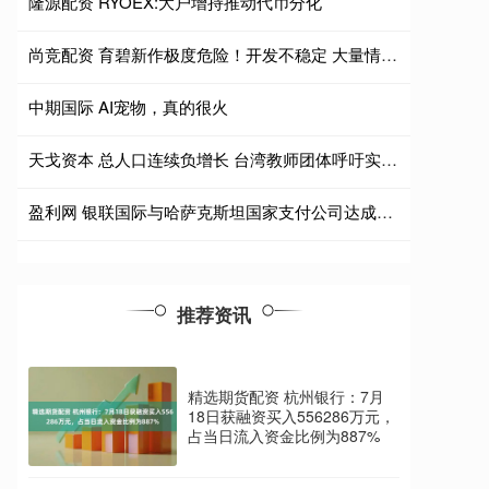
隆源配资 RYOEX:大户增持推动代币分化
尚竞配资 育碧新作极度危险！开发不稳定 大量情报曝光
中期国际 AI宠物，真的很火
天戈资本 总人口连续负增长 台湾教师团体呼吁实施“小班化”教育
盈利网 银联国际与哈萨克斯坦国家支付公司达成跨境二维码互联互通合作
推荐资讯
精选期货配资 杭州银行：7月
18日获融资买入556286万元，
占当日流入资金比例为887%