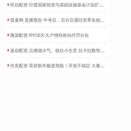
​民信配资 印度国家投资与基础设施基金计划扩大资产规模至100亿美元
​股巢网 直播预告 中考后，百分百通往世界名校的升学思路！宁波家长务必收看！_赛道_规划_孩子
​隆源配资 RYOEX:大户增持推动代币分化
​嘉创配资 点燃烟火气、稳住小生意 拉卡拉数智化服务助力夜经济高效繁荣
​尚竞配资 育碧新作极度危险！开发不稳定 大量情报曝光