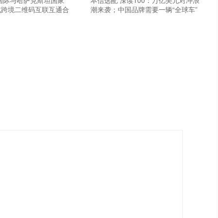
国际与哈萨克斯坦国家
本信选配 深读100：万亿美元对冲浪
成跨境二维码互联互通合
潮来袭；中国品牌需要一辆“全球车”