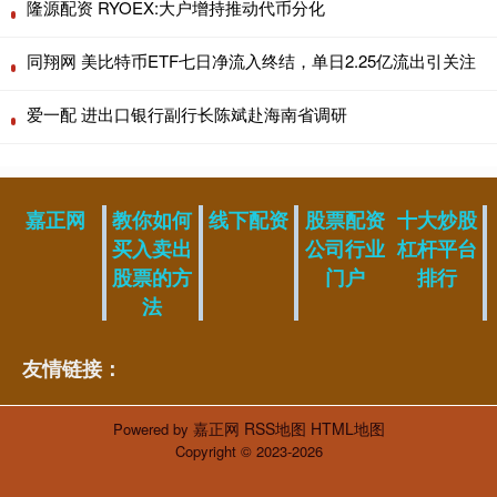
隆源配资 RYOEX:大户增持推动代币分化
同翔网 美比特币ETF七日净流入终结，单日2.25亿流出引关注
爱一配 进出口银行副行长陈斌赴海南省调研
嘉正网
教你如何
线下配资
股票配资
十大炒股
买入卖出
公司行业
杠杆平台
股票的方
门户
排行
法
友情链接：
嘉正网
RSS地图
HTML地图
Powered by
Copyright
© 2023-2026