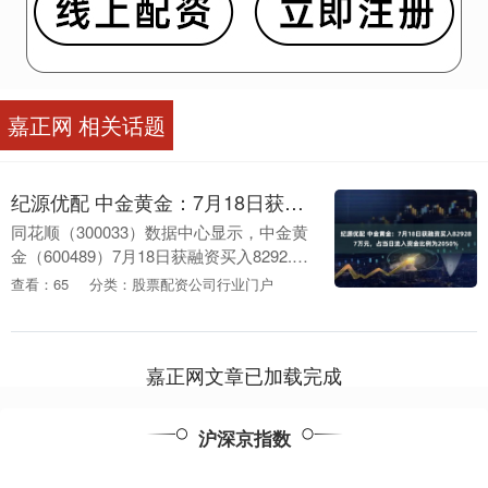
嘉正网 相关话题
纪源优配 中金黄金：7月18日获融资买入829287万元，占当日流入资金比例为2050%
同花顺（300033）数据中心显示，中金黄
金（600489）7月18日获融资买入8292.87
万元，占当日买入金额的20.50%，当前融
查看：65
分类：股票配资公司行业门户
资余额17.01亿元，占....
嘉正网文章已加载完成
沪深京指数