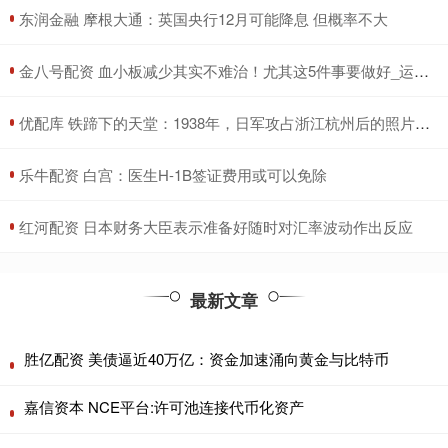
​东润金融 摩根大通：英国央行12月可能降息 但概率不大
​金八号配资 血小板减少其实不难治！尤其这5件事要做好_运动_治疗_疾病
​优配库 铁蹄下的天堂：1938年，日军攻占浙江杭州后的照片，令人泪目
​乐牛配资 白宫：医生H-1B签证费用或可以免除
​红河配资 日本财务大臣表示准备好随时对汇率波动作出反应
最新文章
胜亿配资 美债逼近40万亿：资金加速涌向黄金与比特币
嘉信资本 NCE平台:许可池连接代币化资产