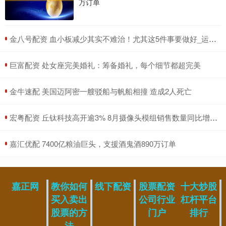
万订单
​金八号配资 血小板减少其实不难治！尤其这5件事要做好_运动_治疗_疾病
​巨富配资 处女座完美婚礼：筹备婚礼，每个细节都超完美
​金牛速配 美国迈阿密一艘驳船与帆船相撞 造成2人死亡
​宏粤配资 丘钛科技高开逾3% 8月摄像头模组销售数量同比增长443%
​嘉汇优配 7400亿粮油巨头，支援酒鬼酒890万订单
嘉正网
教你如何
线下配资
股票配资
十大炒股
买入卖出
公司行业
杠杆平台
股票的方
门户
排行
法