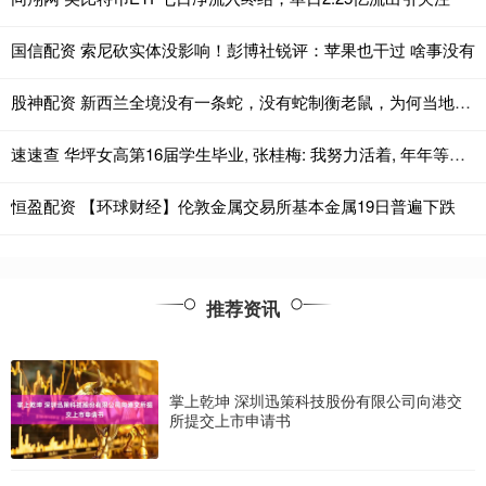
国信配资 索尼砍实体没影响！彭博社锐评：苹果也干过 啥事没有
股神配资 新西兰全境没有一条蛇，没有蛇制衡老鼠，为何当地从未鼠患成灾?
速速查 华坪女高第16届学生毕业, 张桂梅: 我努力活着, 年年等你们
恒盈配资 【环球财经】伦敦金属交易所基本金属19日普遍下跌
推荐资讯
掌上乾坤 深圳迅策科技股份有限公司向港交
所提交上市申请书