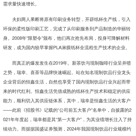
需求量快速增长。
夫妇两人果断将原有印刷业务转型，开辟纸杯生产线，引入
环保的柔性版印刷工艺，完成了从印刷服务到产品制造的华丽转
身。2008年“限塑令”颁布，他们再次抢先布局，投身可降解材料
研发，成为国内较早掌握PLA淋膜纸杯全流程生产技术的企业。
而真正的爆发发生在2019年。新茶饮与现制咖啡行业呈井喷
之势，瑞幸、喜茶等品牌快速崛起。站在知名现制饮品行业龙头
企业背后的恒鑫生活，自然也享受了国内现制饮品行业兴起而带
来的时代红利。恒鑫生活凭借成熟的纸杯生产技术和稳定的供应
能力，顺利切入其供应链体系，其中，瑞幸是恒鑫生活的大客户
——此前《招股书》记载的“公司前五大客户”名单中，自披露的2
021年年度起，瑞幸都是其“第一大客户”，为其业绩增长注入了持
续动力。而据据国盛证券预测，2024年我国现制饮品行业规模约