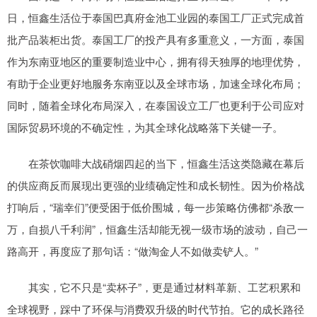
日，恒鑫生活位于泰国巴真府金池工业园的泰国工厂正式完成首
批产品装柜出货。泰国工厂的投产具有多重意义，一方面，泰国
作为东南亚地区的重要制造业中心，拥有得天独厚的地理优势，
有助于企业更好地服务东南亚以及全球市场，加速全球化布局；
同时，随着全球化布局深入，在泰国设立工厂也更利于公司应对
国际贸易环境的不确定性，为其全球化战略落下关键一子。
在茶饮咖啡大战硝烟四起的当下，恒鑫生活这类隐藏在幕后
的供应商反而展现出更强的业绩确定性和成长韧性。因为价格战
打响后，“瑞幸们”便受困于低价围城，每一步策略仿佛都“杀敌一
万，自损八千利润”，恒鑫生活却能无视一级市场的波动，自己一
路高开，再度应了那句话：“做淘金人不如做卖铲人。”
其实，它不只是“卖杯子”，更是通过材料革新、工艺积累和
全球视野，踩中了环保与消费双升级的时代节拍。它的成长路径