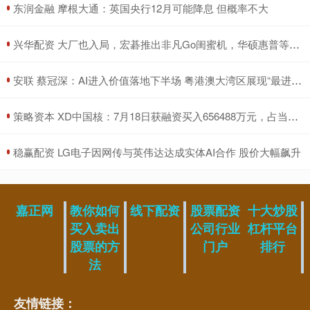
​东润金融 摩根大通：英国央行12月可能降息 但概率不大
​兴华配资 大厂也入局，宏碁推出非凡Go闺蜜机，华硕惠普等还远吗？_市场_产品_场景
​安联 蔡冠深：AI进入价值落地下半场 粤港澳大湾区展现“最进取”应用姿态
​策略资本 XD中国核：7月18日获融资买入656488万元，占当日流入资金比例为1750%
​稳赢配资 LG电子因网传与英伟达达成实体AI合作 股价大幅飙升
嘉正网
教你如何
线下配资
股票配资
十大炒股
买入卖出
公司行业
杠杆平台
股票的方
门户
排行
法
友情链接：