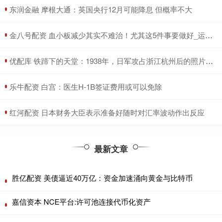
​东润金融 摩根大通：英国央行12月可能降息 但概率不大
​金八号配资 血小板减少其实不难治！尤其这5件事要做好_运动_治疗_疾病
​优配库 铁蹄下的天堂：1938年，日军攻占浙江杭州后的照片，令人泪目
​乐牛配资 白宫：医生H-1B签证费用或可以免除
​红河配资 日本财务大臣表示准备好随时对汇率波动作出反应
最新文章
胜亿配资 美债逼近40万亿：资金加速涌向黄金与比特币
嘉信资本 NCE平台:许可池连接代币化资产