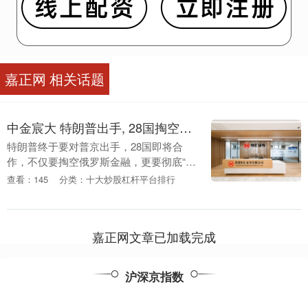
嘉正网 相关话题
中金宸大 特朗普出手, 28国掏空俄金融, 普京拉中国入局, 中俄将建清算机构
特朗普终于要对普京出手，28国即将合
作，不仅要掏空俄罗斯金融，更要彻底“穷
死”俄罗斯，面对灭顶之灾，普京打算采取
查看：145
分类：十大炒股杠杆平台排行
怎样的措施呢？ 或许是因为俄乌始终得不
到停火，也....
嘉正网文章已加载完成
沪深京指数