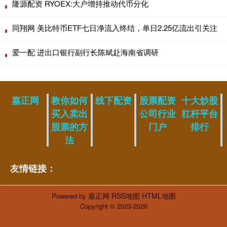
隆源配资 RYOEX:大户增持推动代币分化
同翔网 美比特币ETF七日净流入终结，单日2.25亿流出引关注
爱一配 进出口银行副行长陈斌赴海南省调研
嘉正网
教你如何
线下配资
股票配资
十大炒股
买入卖出
公司行业
杠杆平台
股票的方
门户
排行
法
友情链接：
嘉正网
RSS地图
HTML地图
Powered by
Copyright
© 2023-2026