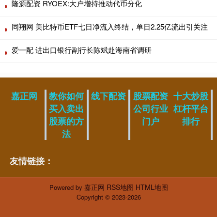
隆源配资 RYOEX:大户增持推动代币分化
同翔网 美比特币ETF七日净流入终结，单日2.25亿流出引关注
爱一配 进出口银行副行长陈斌赴海南省调研
嘉正网
教你如何
线下配资
股票配资
十大炒股
买入卖出
公司行业
杠杆平台
股票的方
门户
排行
法
友情链接：
嘉正网
RSS地图
HTML地图
Powered by
Copyright
© 2023-2026