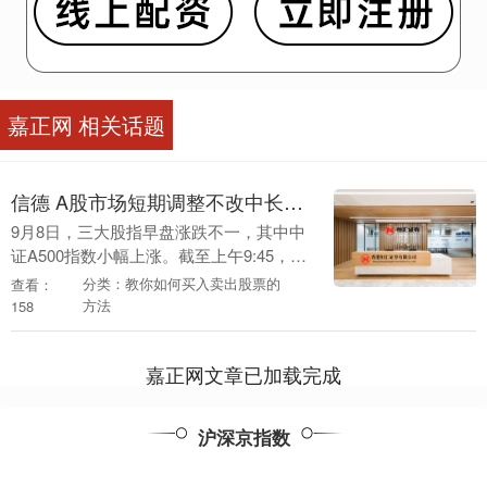
嘉正网 相关话题
信德 A股市场短期调整不改中长期升势，A500ETF南方（159352）涨043%
9月8日，三大股指早盘涨跌不一，其中中
证A500指数小幅上涨。截至上午9:45，
A500ETF南方(159352)涨0.43%。相关成
分类：教你如何买入卖出股票的
查看：
分股中，美的集团涨2.13....
方法
158
嘉正网文章已加载完成
沪深京指数