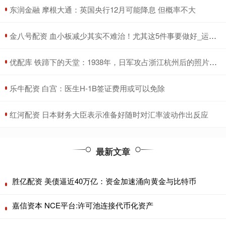
​东润金融 摩根大通：英国央行12月可能降息 但概率不大
​金八号配资 血小板减少其实不难治！尤其这5件事要做好_运动_治疗_疾病
​优配库 铁蹄下的天堂：1938年，日军攻占浙江杭州后的照片，令人泪目
​乐牛配资 白宫：医生H-1B签证费用或可以免除
​红河配资 日本财务大臣表示准备好随时对汇率波动作出反应
最新文章
胜亿配资 美债逼近40万亿：资金加速涌向黄金与比特币
嘉信资本 NCE平台:许可池连接代币化资产